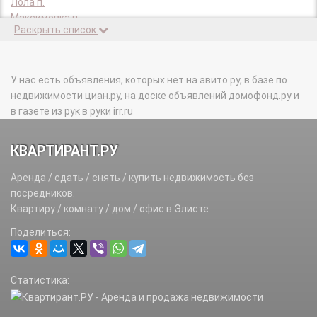
Лола п.
Максимовка п.
Раскрыть список
Салын п.
Северная объездная автомобильная дорога автодорога.
У нас есть объявления, которых нет на авито.ру, в базе по
недвижимости циан.ру, на доске объявлений домофонд.ру и
в газете из рук в руки irr.ru
КВАРТИРАНТ.РУ
Аренда / сдать / снять / купить недвижимость без
посредников.
Квартиру / комнату / дом / офис в Элисте
Поделиться:
Статистика: