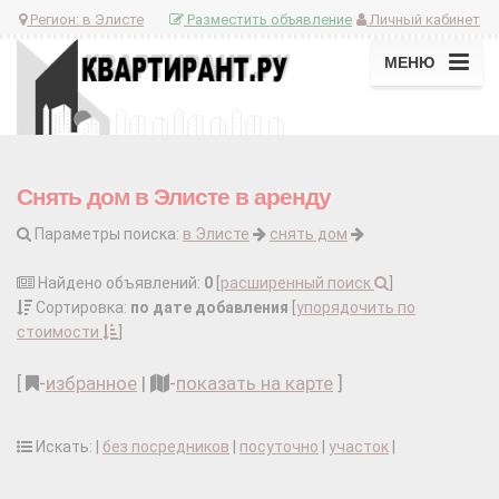
Регион:
в Элисте
Разместить объявление
Личный кабинет
МЕНЮ
Снять дом в Элисте в аренду
Параметры поиска:
в Элисте
снять дом
Найдено объявлений:
0
[
расширенный поиск
]
Сортировка:
по дате добавления
[
упорядочить по
стоимости
]
[
-
избранное
|
-
показать на карте
]
Искать: |
без посредников
|
посуточно
|
участок
|