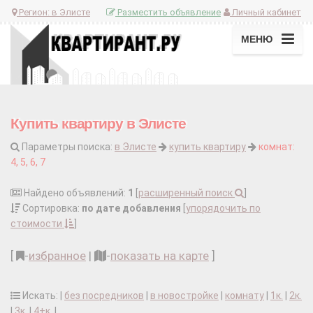
Регион:
в Элисте
Разместить объявление
Личный кабинет
МЕНЮ
Купить квартиру в Элисте
Параметры поиска:
в Элисте
купить квартиру
комнат:
4, 5, 6, 7
Найдено объявлений:
1
[
расширенный поиск
]
Сортировка:
по дате добавления
[
упорядочить по
стоимости
]
[
-
избранное
|
-
показать на карте
]
Искать: |
без посредников
|
в новостройке
|
комнату
|
1к.
|
2к.
|
3к.
|
4+к.
|