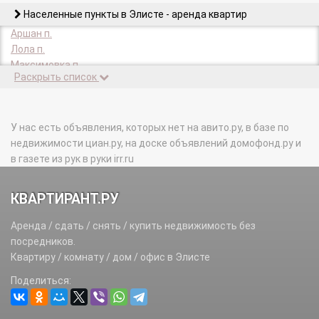
Населенные пункты в Элисте - аренда квартир
Аршан п.
Лола п.
Максимовка п.
Раскрыть список
Салын п.
Северная объездная автомобильная дорога автодорога.
У нас есть объявления, которых нет на авито.ру, в базе по
недвижимости циан.ру, на доске объявлений домофонд.ру и
в газете из рук в руки irr.ru
КВАРТИРАНТ.РУ
Аренда / сдать / снять / купить недвижимость без
посредников.
Квартиру / комнату / дом / офис в Элисте
Поделиться: